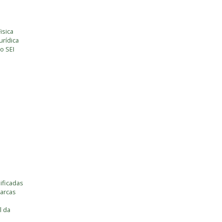
isica
rídica
o SEI
ificadas
marcas
l da