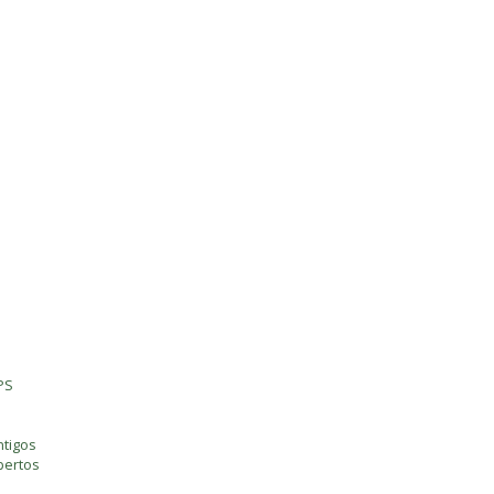
PS
tigos
bertos