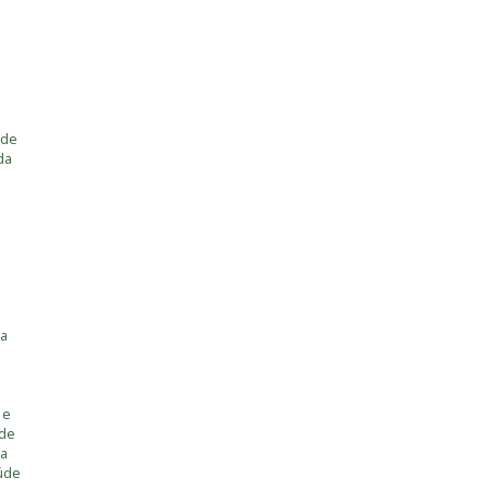
 de
da
ia
 e
úde
ia
úde