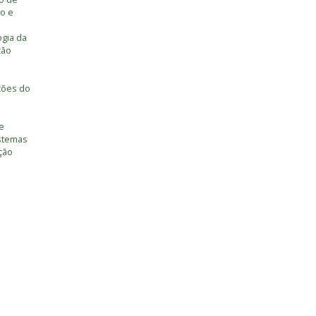
o e
ogia da
ção
ções do
e
istemas
ção