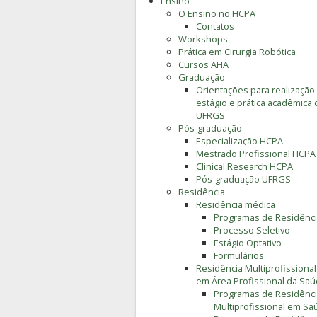
Ensino
O Ensino no HCPA
Contatos
Workshops
Prática em Cirurgia Robótica
Cursos AHA
Graduação
Orientações para realização
estágio e prática acadêmica 
UFRGS
Pós-graduação
Especialização HCPA
Mestrado Profissional HCPA
Clinical Research HCPA
Pós-graduação UFRGS
Residência
Residência médica
Programas de Residênc
Processo Seletivo
Estágio Optativo
Formulários
Residência Multiprofissional
em Área Profissional da Sa
Programas de Residênc
Multiprofissional em Sa