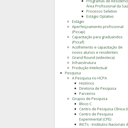
Programas de Residênc
Área Profissional da Sa
Processo Seletivo
Estágio Optativo
Estágio
Aperfeiçoamento profissional
(Piccap)
Capacitação para graduandos
(Piccaf)
Acolhimento e capacitação de
novos alunos e residentes
Grand Round (videoteca)
Infraestrutura
Produção Intelectual
Pesquisa
A Pesquisa no HCPA
Histórico
Diretoria de Pesquisa
Parceiros
Grupos de Pesquisa
Bloco C
Centro de Pesquisa Clínica (
Centro de Pesquisa
Experimental (CPE)
INCTs - Institutos Nacionais 