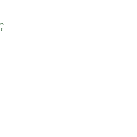
tes
es