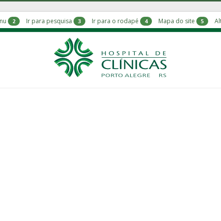
enu
Ir para pesquisa
Ir para o rodapé
Mapa do site
Al
2
3
4
5