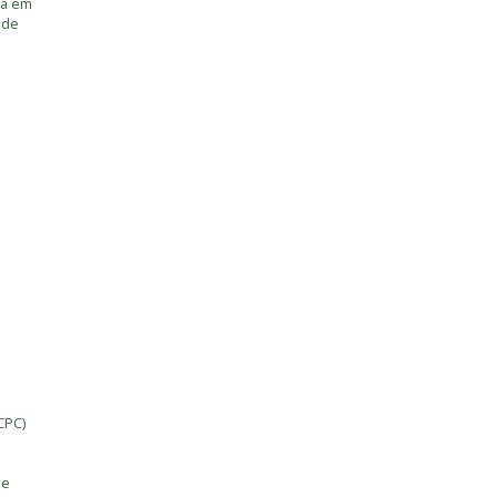
ia em
úde
CPC)
de