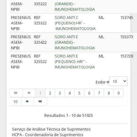
ASEM-
325222
(GRANDE) -
NPBI
IMUNOHEMATOLOGIA
FRESENIUS
REF
SORO ANTI C
ML
153745
ASEM-
325322
(PEQUENO) HR' -
NPBI
IMUNOHEMATOLOGIA
FRESENIUS
REF
SORO ANTI E
ML
155373
ASEM-
325422
(GRANDE) -
NPBI
IMUNOHEMATOLOGIA
FRESENIUS
REF
SORO ANTI E
ML
153729
ASEM-
325522
(PEQUENO) -HR" -
NPBI
IMUNOHEMATOLOGIA
Exibir #
1
2
3
4
5
6
7
8
9
10
Resultados 1 - 10 de 51925
Serviço de Análise Técnica de Suprimentos
HCPA - Coordenadoria de Suprimentos