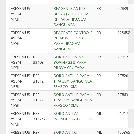
FRESENIUS
REAGENTE ANTI D-
FR
27839
ASEM-
BLEND (VI) IGG+IGM-
NPBI
RH PARA TIPAGEM
SANGUINEA
FRESENIUS
REAGENTE CONTROLE
FR
125652
ASEM-
RH MONOCLONAL
NPBI
PARA TIPAGEM
SANGUINEA
FRESENIUS
REF
SORO ALBUMINA
FR
27812
ASEM-
33103
BOVINA 22% PARA
NPBI
PROVA CRUZADA
FRESENIUS
REF
SORO ANTI - A PARA
FR
27820
ASEM-
31012
TIPAGEM SANGUINEA
NPBI
FRASCO 10ML
FRESENIUS
REF
SORO ANTI - B PARA
FR
27863
ASEM-
31022
TIPAGEM SANGUINEA
NPBI
FRASCO 10ML
FRESENIUS
REF
SORO ANTI A1 -
ML
21717
ASEM-
311752
IMUNOHEMATOLOGIA
NPBI
FRESENIUS
REF
SORO ANTI C
ML
155365