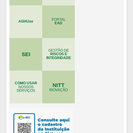
PORTAL
AGHUse
EAD
GESTÃO DE
SEI
RISCOS E
INTEGRIDADE
COMO USAR
NITT
NOSSOS
INOVAÇÃO
SERVIÇOS