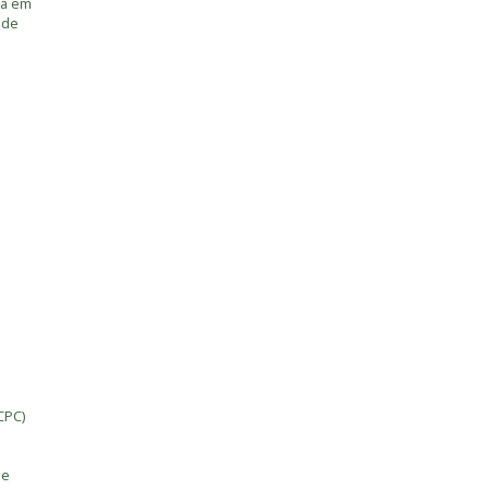
ia em
úde
CPC)
de