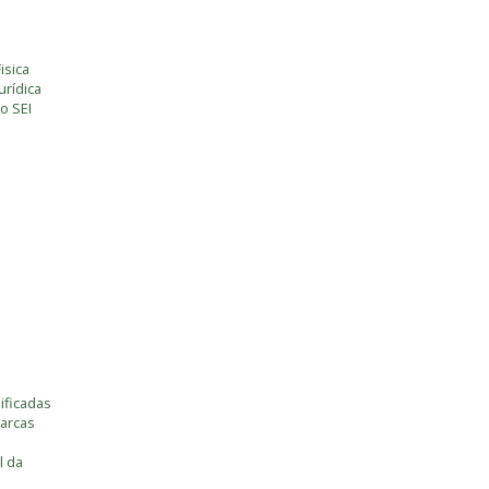
isica
rídica
o SEI
ificadas
marcas
l da