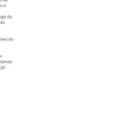
o e
ogia da
ção
ções do
e
istemas
ção