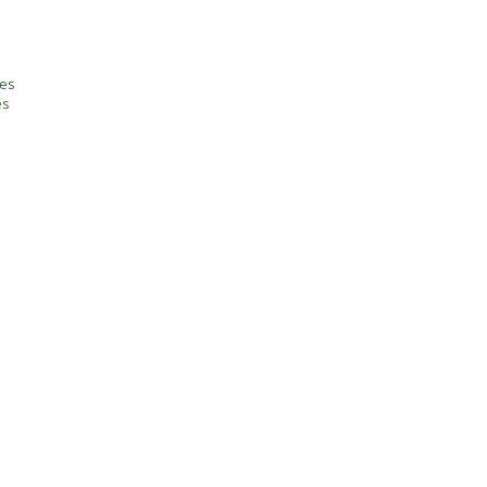
tes
es