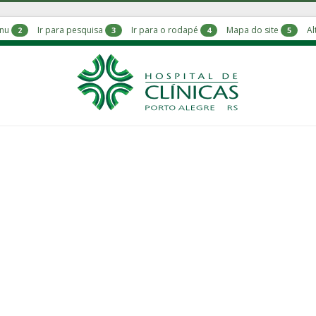
enu
Ir para pesquisa
Ir para o rodapé
Mapa do site
Al
2
3
4
5