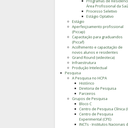
Programas de Residênc
Área Profissional da Sa
Processo Seletivo
Estágio Optativo
Estágio
Aperfeiçoamento profissional
(Piccap)
Capacitação para graduandos
(Piccaf)
Acolhimento e capacitação de
novos alunos e residentes
Grand Round (videoteca)
Infraestrutura
Produção Intelectual
Pesquisa
A Pesquisa no HCPA
Histórico
Diretoria de Pesquisa
Parceiros
Grupos de Pesquisa
Bloco C
Centro de Pesquisa Clínica (
Centro de Pesquisa
Experimental (CPE)
INCTs - Institutos Nacionais 