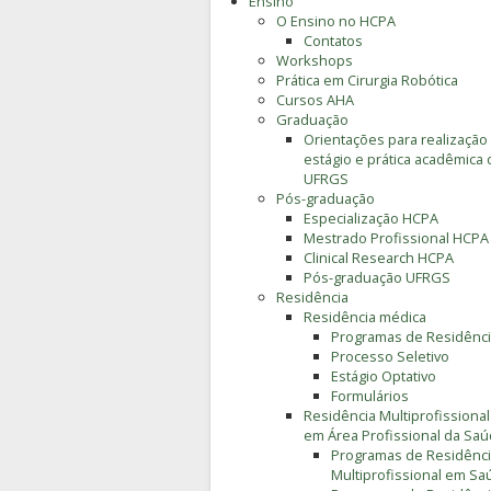
Ensino
O Ensino no HCPA
Contatos
Workshops
Prática em Cirurgia Robótica
Cursos AHA
Graduação
Orientações para realização
estágio e prática acadêmica 
UFRGS
Pós-graduação
Especialização HCPA
Mestrado Profissional HCPA
Clinical Research HCPA
Pós-graduação UFRGS
Residência
Residência médica
Programas de Residênc
Processo Seletivo
Estágio Optativo
Formulários
Residência Multiprofissional
em Área Profissional da Sa
Programas de Residênc
Multiprofissional em Sa