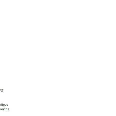
PS
tigos
bertos