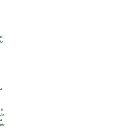
 de
da
ia
 e
úde
ia
úde