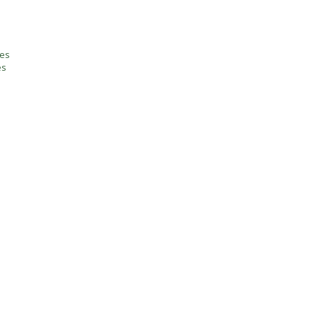
tes
es