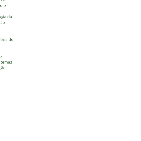
o e
ogia da
ção
ções do
e
istemas
ção