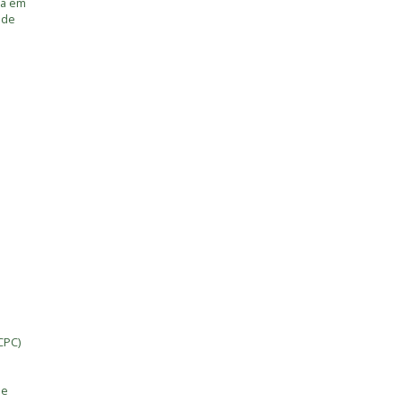
ia em
úde
CPC)
de