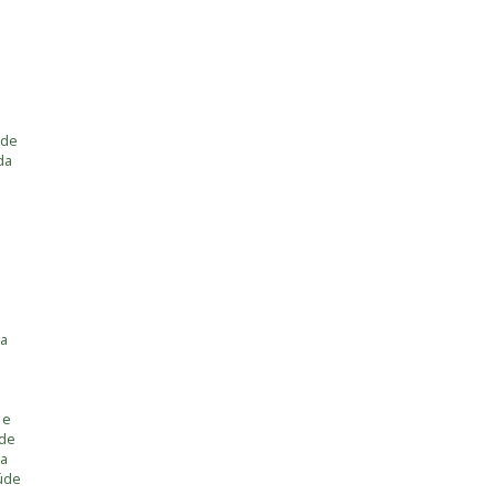
 de
da
ia
 e
úde
ia
úde