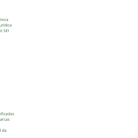
isica
rídica
o SEI
ificadas
marcas
l da