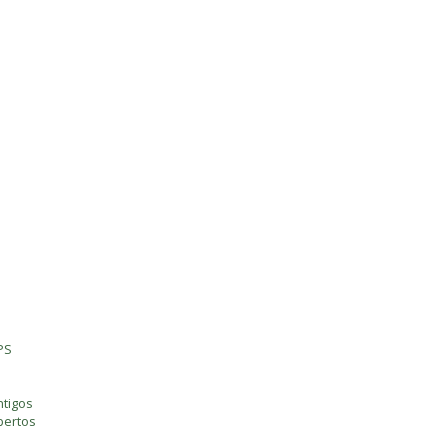
PS
tigos
bertos