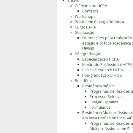
Ensino
O Ensino no HCPA
Contatos
Workshops
Prática em Cirurgia Robótica
Cursos AHA
Graduação
Orientações para realização
estágio e prática acadêmica 
UFRGS
Pós-graduação
Especialização HCPA
Mestrado Profissional HCPA
Clinical Research HCPA
Pós-graduação UFRGS
Residência
Residência médica
Programas de Residênc
Processo Seletivo
Estágio Optativo
Formulários
Residência Multiprofissional
em Área Profissional da Sa
Programas de Residênc
Multiprofissional em Sa