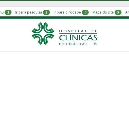
enu
Ir para pesquisa
Ir para o rodapé
Mapa do site
Al
2
3
4
5