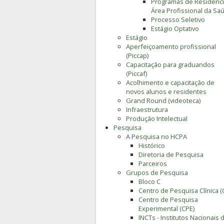
Programas de Residênc
Área Profissional da Sa
Processo Seletivo
Estágio Optativo
Estágio
Aperfeiçoamento profissional
(Piccap)
Capacitação para graduandos
(Piccaf)
Acolhimento e capacitação de
novos alunos e residentes
Grand Round (videoteca)
Infraestrutura
Produção Intelectual
Pesquisa
A Pesquisa no HCPA
Histórico
Diretoria de Pesquisa
Parceiros
Grupos de Pesquisa
Bloco C
Centro de Pesquisa Clínica (
Centro de Pesquisa
Experimental (CPE)
INCTs - Institutos Nacionais 