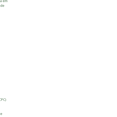
ia em
úde
CPC)
de