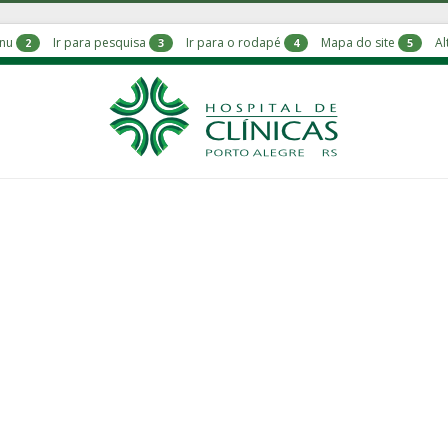
enu
Ir para pesquisa
Ir para o rodapé
Mapa do site
Al
2
3
4
5