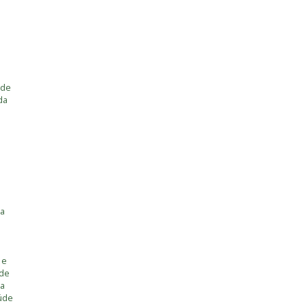
 de
da
ia
 e
úde
ia
úde