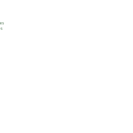
tes
es