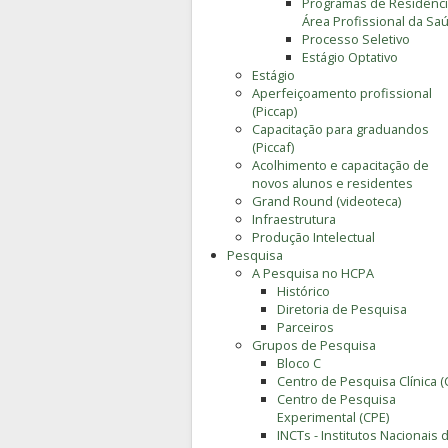
Programas de Residênc
Área Profissional da Sa
Processo Seletivo
Estágio Optativo
Estágio
Aperfeiçoamento profissional
(Piccap)
Capacitação para graduandos
(Piccaf)
Acolhimento e capacitação de
novos alunos e residentes
Grand Round (videoteca)
Infraestrutura
Produção Intelectual
Pesquisa
A Pesquisa no HCPA
Histórico
Diretoria de Pesquisa
Parceiros
Grupos de Pesquisa
Bloco C
Centro de Pesquisa Clínica (
Centro de Pesquisa
Experimental (CPE)
INCTs - Institutos Nacionais 