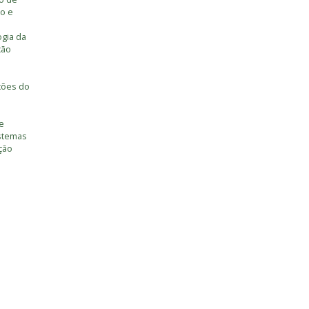
o e
ogia da
ção
ções do
e
istemas
ção