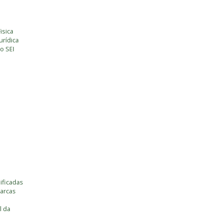
isica
rídica
o SEI
ificadas
marcas
l da