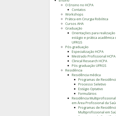
Ensino
O Ensino no HCPA
Contatos
Workshops
Prática em Cirurgia Robótica
Cursos AHA
Graduação
Orientações para realização
estágio e prática acadêmica 
UFRGS
Pós-graduação
Especialização HCPA
Mestrado Profissional HCPA
Clinical Research HCPA
Pós-graduação UFRGS
Residência
Residência médica
Programas de Residênc
Processo Seletivo
Estágio Optativo
Formulários
Residência Multiprofissional
em Área Profissional da Sa
Programas de Residênc
Multiprofissional em Sa