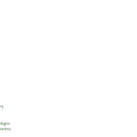
PS
tigos
bertos