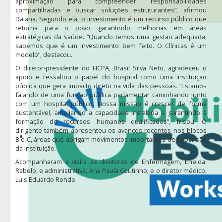
aproximação para compreender responsabilidades
compartilhadas e buscar soluções estruturantes”, afirmou
Daiana. Segundo ela, o investimento é um recurso público que
retorna para o povo, garantindo melhorias em áreas
estratégicas da saúde. “Quando temos uma gestão adequada,
sabemos que é um investimento bem feito. O Clínicas é um
modelo”, destacou.
O diretor-presidente do HCPA, Brasil Silva Neto, agradeceu o
apoio e ressaltou o papel do hospital como uma instituição
pública que gera impacto direto na vida das pessoas. “Estamos
falando de uma função pública parlamentar caminhando junto
com um hospital público. Nossa missão é crescer de forma
sustentável, ampliando a capacidade instalada e garantindo a
formação de recursos humanos qualificados”, frisou. O
dirigente também apresentou os avanços recentes nos blocos
B e C, áreas que abrigam movimentos importantes de expansão
da instituição.
Acompanharam a visita as diretoras de Enfermagem, Eneida
Rabelo, e administrativa, Ana Paula Coutinho, e o diretor médico,
Luis Eduardo Rohde.