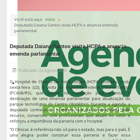
Você está aqui:
Início
Deputada Daiana Santos visita HCPA e anuncia emenda
parlamentar
Deputada Daiana Santos visita HCPA e anuncia
emenda parlamentar
Publicado: 22 Agosto 2025
O Hospital de Clínicas de Porto Alegre (HCPA) recebeu, nesta
sexta-feira (22), a visita da deputada federal Daiana Santos
(PCdoB/RS), que esteve na instituição para anunciar a
destinação de uma emenda parlamentar para atualização do
parque tecnológico do Centro Obstétrico. Durante a agenda, a
deputada conheceu a estrutura que será beneficiada pelo
recurso, conversou com profissionais que atuam no setor e
reforçou a importância da parceria com o hospital.
“O Clínicas é referência não só para o estado, mas para o país. É
uma alegria poder construir essa parceria e fazer essa