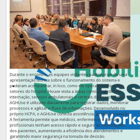
Durante o encontro, as equipes visitantes participaram de uma
apresentação técnica sobre o funcionamento do sistema e
puderam acompanhar, in loco, como ele opera em diferentes
setores do hospital. Houve visita a áreas como unidades de
internação, serviços ambulatoriais e centrais de apoio, onde o
AGHUse é utilizado diariamente para registrar dados, monitorar
processos e agilizar o fluxo de informações. Desenvolvido no
próprio HCPA, o AGHUse conecta assistência, gestão e inovação.
A ferramenta permite que médicos, enfermeiros e demais
profissionais tenham acesso rápido e seguro às informações
dos pacientes, aumentando a eficiência dos atendimentos e
garantindo maior segurança na tomada de decisão.