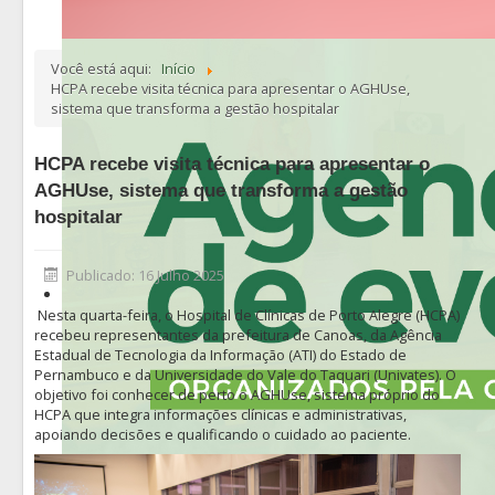
Você está aqui:
Início
HCPA recebe visita técnica para apresentar o AGHUse,
sistema que transforma a gestão hospitalar
HCPA recebe visita técnica para apresentar o
AGHUse, sistema que transforma a gestão
hospitalar
Publicado: 16 Julho 2025
Nesta quarta-feira, o Hospital de Clínicas de Porto Alegre (HCPA)
recebeu representantes da prefeitura de Canoas, da Agência
Estadual de Tecnologia da Informação (ATI) do Estado de
Pernambuco e da Universidade do Vale do Taquari (Univates). O
objetivo foi conhecer de perto o AGHUse, sistema próprio do
HCPA que integra informações clínicas e administrativas,
apoiando decisões e qualificando o cuidado ao paciente.