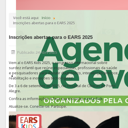
Você está aqui:
Início
Inscrições abertas para o EARS 2025
Inscrições abertas para o EARS 2025
Publicado: 24 Abril 2025
Vem aí o EARS Kids 2025, o congresso internacional sobre
surdez infantil que reúne especialistas, profissionais da saúde
e pesquisadores para discutir diagnóstico, intervenção precoce,
reabilitação e inovações tecnológicas!
De 3 a 6 de setembro de 2025, no Hospital de Clínicas de Porto
Alegre.
Confira as informações e faça sua inscrição
neste link
.
Atualize-se. Conecte-se. Participe.