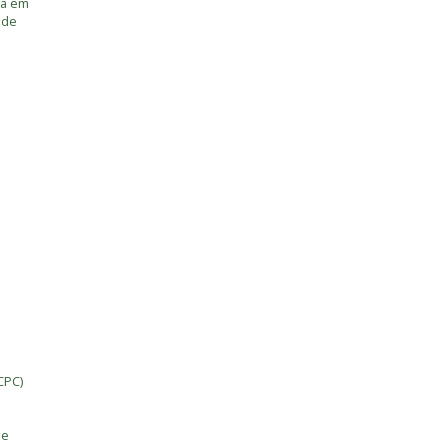
ia em
úde
CPC)
de