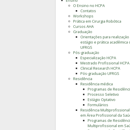
Ensino
O Ensino no HCPA
Contatos
Workshops
Prática em Cirurgia Robótica
Cursos AHA
Graduação
Orientações para realização
estágio e prática acadêmica 
UFRGS
Pós-graduação
Especialização HCPA
Mestrado Profissional HCPA
Clinical Research HCPA
Pós-graduação UFRGS
Residência
Residência médica
Programas de Residênc
Processo Seletivo
Estágio Optativo
Formulários
Residência Multiprofissional
em Área Profissional da Sa
Programas de Residênc
Multiprofissional em Sa