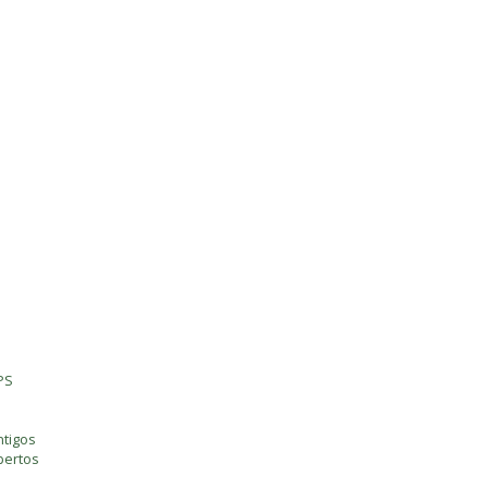
PS
tigos
bertos