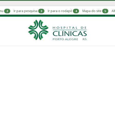
enu
Ir para pesquisa
Ir para o rodapé
Mapa do site
Al
2
3
4
5