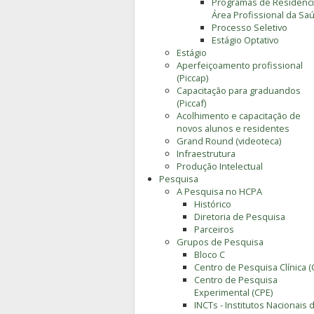
Programas de Residênc
Área Profissional da Sa
Processo Seletivo
Estágio Optativo
Estágio
Aperfeiçoamento profissional
(Piccap)
Capacitação para graduandos
(Piccaf)
Acolhimento e capacitação de
novos alunos e residentes
Grand Round (videoteca)
Infraestrutura
Produção Intelectual
Pesquisa
A Pesquisa no HCPA
Histórico
Diretoria de Pesquisa
Parceiros
Grupos de Pesquisa
Bloco C
Centro de Pesquisa Clínica (
Centro de Pesquisa
Experimental (CPE)
INCTs - Institutos Nacionais 