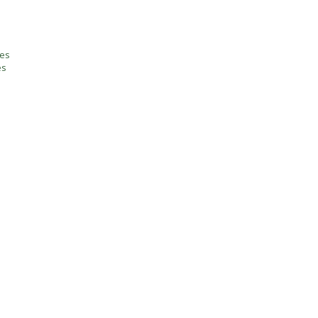
tes
es