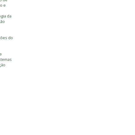
o e
ogia da
ção
ções do
e
istemas
ção