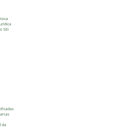
isica
rídica
o SEI
ificadas
marcas
l da