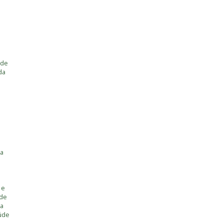
 de
da
ia
 e
úde
ia
úde