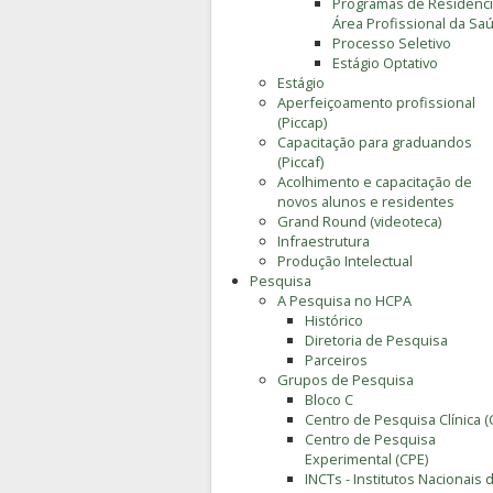
Programas de Residênc
Área Profissional da Sa
Processo Seletivo
Estágio Optativo
Estágio
Aperfeiçoamento profissional
(Piccap)
Capacitação para graduandos
(Piccaf)
Acolhimento e capacitação de
novos alunos e residentes
Grand Round (videoteca)
Infraestrutura
Produção Intelectual
Pesquisa
A Pesquisa no HCPA
Histórico
Diretoria de Pesquisa
Parceiros
Grupos de Pesquisa
Bloco C
Centro de Pesquisa Clínica (
Centro de Pesquisa
Experimental (CPE)
INCTs - Institutos Nacionais 