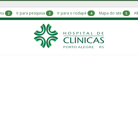
enu
Ir para pesquisa
Ir para o rodapé
Mapa do site
Al
2
3
4
5