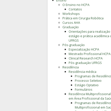
Ensino
O Ensino no HCPA
Contatos
Workshops
Prática em Cirurgia Robótica
Cursos AHA
Graduação
Orientações para realização
estágio e prática acadêmica 
UFRGS
Pós-graduação
Especialização HCPA
Mestrado Profissional HCPA
Clinical Research HCPA
Pós-graduação UFRGS
Residência
Residência médica
Programas de Residênc
Processo Seletivo
Estágio Optativo
Formulários
Residência Multiprofissional
em Área Profissional da Sa
Programas de Residênc
Multiprofissional em Sa