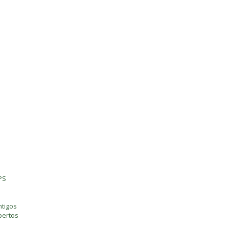
PS
tigos
bertos