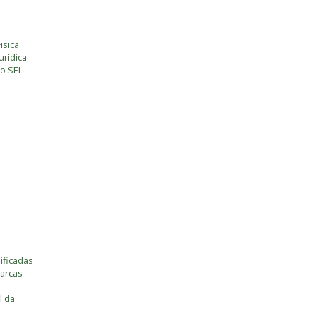
isica
rídica
o SEI
ificadas
marcas
l da