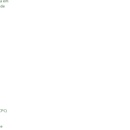
ia em
úde
CPC)
de