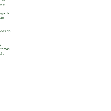
o e
ogia da
ção
ções do
e
istemas
ção