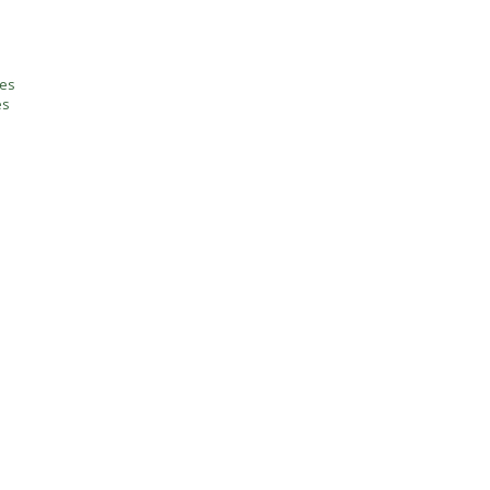
tes
es