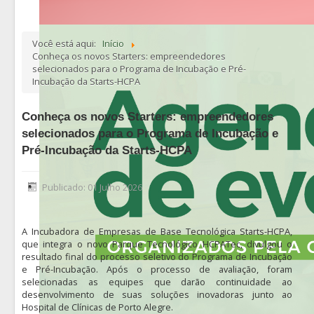
Você está aqui:
Início
Conheça os novos Starters: empreendedores
selecionados para o Programa de Incubação e Pré-
Incubação da Starts-HCPA
Conheça os novos Starters: empreendedores
selecionados para o Programa de Incubação e
Pré-Incubação da Starts-HCPA
Publicado: 01 Julho 2026
A Incubadora de Empresas de Base Tecnológica Starts-HCPA,
que integra o novo Parque Tecnológico HCPATec, divulgou o
resultado final do processo seletivo do Programa de Incubação
e Pré-Incubação. Após o processo de avaliação, foram
selecionadas as equipes que darão continuidade ao
desenvolvimento de suas soluções inovadoras junto ao
Hospital de Clínicas de Porto Alegre.