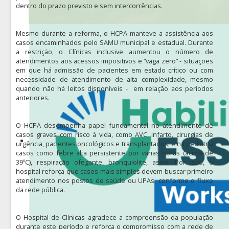
dentro do prazo previsto e sem intercorrências.
Mesmo durante a reforma, o HCPA manteve a assistência aos
casos encaminhados pelo SAMU municipal e estadual. Durante
a restrição, o Clínicas inclusive aumentou o número de
atendimentos aos acessos impositivos e “vaga zero” - situações
em que há admissão de pacientes em estado crítico ou com
necessidade de atendimento de alta complexidade, mesmo
quando não há leitos disponíveis - em relação aos períodos
anteriores.
O HCPA desempenha papel fundamental no atendimento de
casos graves com risco à vida, como AVC, infarto, cirurgias de
urgência, pacientes oncológicos e transplantados, e na pediatria
casos como febre alta persistente por várias horas (acima de
39ºC), respiração ofegante, bronquiolite, asma. Por isso, o
hospital reforça que casos mais simples devem buscar primeiro
atendimento nos postos de saúde ou UPAs, conforme o fluxo
da rede pública.
O Hospital de Clínicas agradece a compreensão da população
durante este período e reforça o compromisso com a rede de