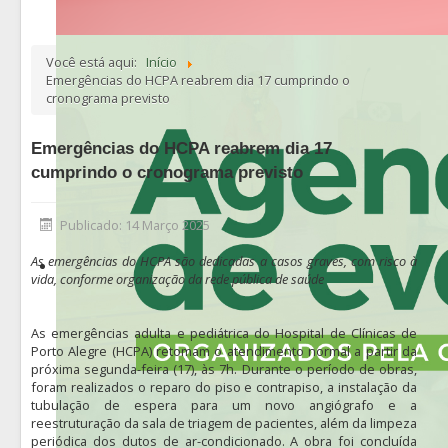
Você está aqui:
Início
Emergências do HCPA reabrem dia 17 cumprindo o
cronograma previsto
Emergências do HCPA reabrem dia 17
cumprindo o cronograma previsto
Publicado: 14 Março 2025
As emergências do HCPA são dedicadas a casos graves, com risco à
vida, conforme organização da rede pública de saúde
As emergências adulta e pediátrica do Hospital de Clínicas de
Porto Alegre (HCPA) retomam o atendimento normal a partir da
próxima segunda-feira (17), às 7h. Durante o período de obras,
foram realizados o reparo do piso e contrapiso, a instalação da
tubulação de espera para um novo angiógrafo e a
reestruturação da sala de triagem de pacientes, além da limpeza
periódica dos dutos de ar-condicionado. A obra foi concluída