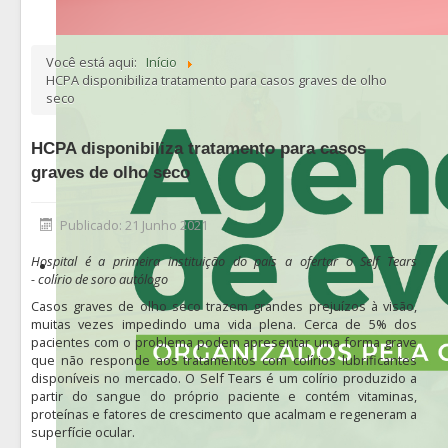
Você está aqui:
Início
HCPA disponibiliza tratamento para casos graves de olho
seco
HCPA disponibiliza tratamento para casos
graves de olho seco
Publicado: 21 Junho 2021
Hospital é a primeira instituição do país a ofertar o Self Tears
- colírio de soro autólogo
Casos graves de olho seco trazem grandes prejuízos à visão,
muitas vezes impedindo uma vida plena. Cerca de 5% dos
pacientes com o problema podem apresentar uma forma grave
que não responde aos tratamentos com colírios lubrificantes
disponíveis no mercado. O Self Tears é um colírio produzido a
partir do sangue do próprio paciente e contém vitaminas,
proteínas e fatores de crescimento que acalmam e regeneram a
superfície ocular.